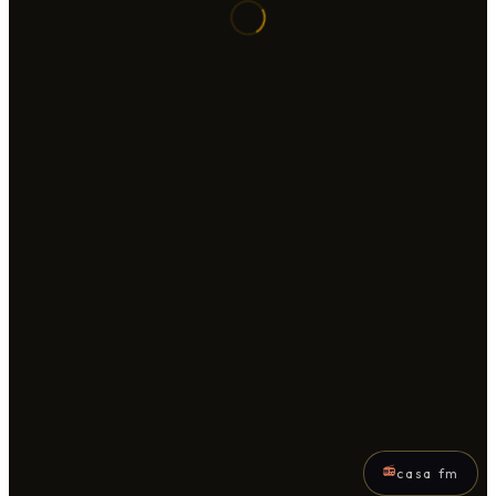
📻
casa fm